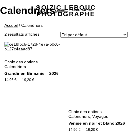
SOIZIC LEBOUC
Calendriers
Accueil
/ Calendriers
PHOTOGRAPHE
Accueil
/ Calendriers
2 résultats affichés
Choix des options
Calendriers
Grandir en Birmanie – 2026
14,96
€
–
19,20
€
Choix des options
Calendriers
,
Voyages
Venise en noir et blanc 2026
14,96
€
–
19,20
€